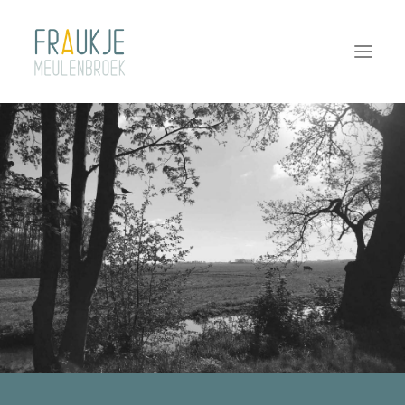
HOME
TWEEDAAGSE DURF!
COACHING
TEAMCOACHING
INTERVISIE | SUPERVISIE
NASCHOLINGEN
PRAKTISCH
CONTACT
OVER FRAUKJE