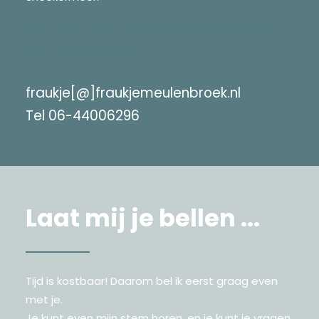
Kijk ook op:
arts-coach.nl
coach-in-friesland.nl
vertrouwenindezorg.nl
fraukje[@]fraukjemeulenbroek.nl
Tel 06-44006296
Laat mij je bellen ...
Tijd is kostbaar! Daarom bel ik eerst graag even
met je.
Je kunt even mijn stem horen, en je kunt je vragen