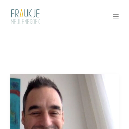
HOME
TWEEDAAGSE DURF!
COACHING
TEAMCOACHING
INTERVISIE | SUPERVISIE
NASCHOLINGEN
PRAKTISCH
CONTACT
OVER FRAUKJE