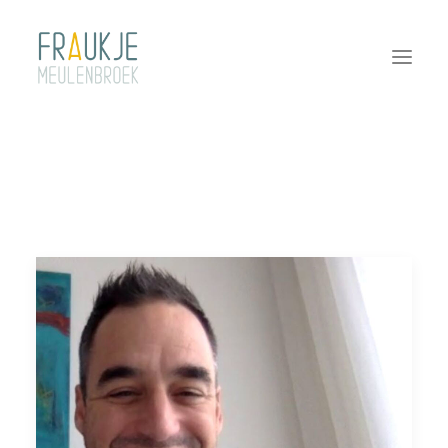
HOME
TWEEDAAGSE DURF!
COACHING
TEAMCOACHING
INTERVISIE | SUPERVISIE
NASCHOLINGEN
PRAKTISCH
CONTACT
OVER FRAUKJE